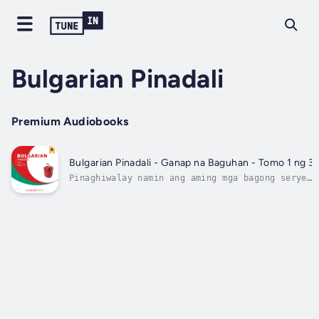
Bulgarian Pinadali
Premium Audiobooks
Bulgarian Pinadali - Ganap na Baguhan - Tomo 1 ng 3
Pinaghiwalay namin ang aming mga bagong serye
sa pag-aaral ng Bulgarian sa iba't ibang yugto
ng pag-aaral. Magsimula sa mga librong "Ganap
na Baguhan" na sinusundan ng mga aklat na
"Baguhan" at "Progresibong Baguhan". Susunod,
progreso sa seryeng...