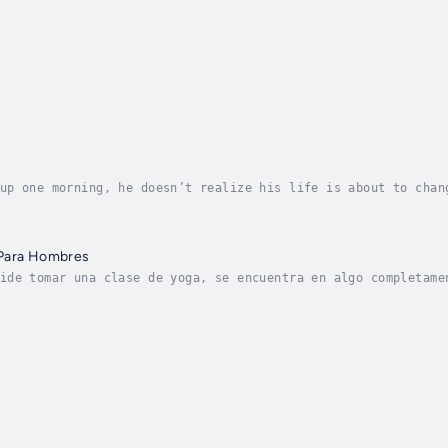
up one morning, he doesn’t realize his life is about to chan
ial apps aren’t functioning, and the time doesn’t seem to ch
 Para Hombres
ide tomar una clase de yoga, se encuentra en algo completame
ca para explorar su lado bisexual, inscribiéndose en una cla