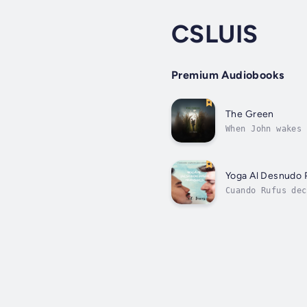
CSLUIS
Premium Audiobooks
The Green
When John wakes 
working, the soc
Yoga Al Desnudo
Cuando Rufus dec
mucho más lo bus