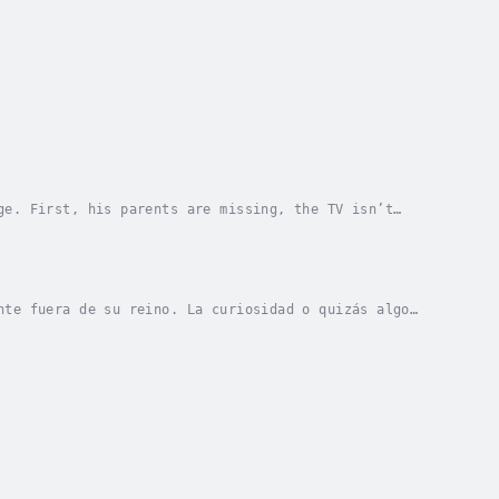
ge. First, his parents are missing, the TV isn’t
ange. But the strangest thing is the silence...
nte fuera de su reino. La curiosidad o quizás algo
se de yoga. Una clase a la que solo pertenecen...