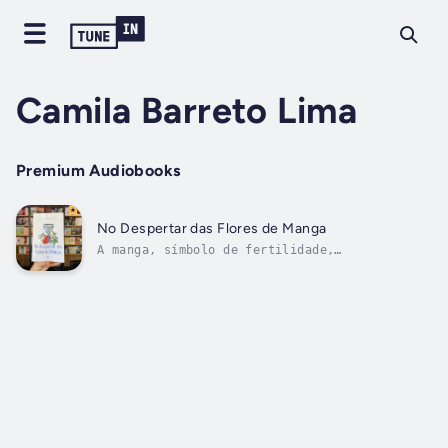
Camila Barreto Lima
Premium Audiobooks
No Despertar das Flores de Manga
A manga, símbolo de fertilidade,
ancestralidade e renovação, guia-o por uma
jornada de autodescoberta e
transformação.Assim como as flores de manga
anunciam a chegada de uma primavera, este
livro convida-o ao despertar da consciência
de si,...