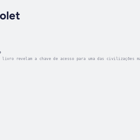
olet
o
 livro revelam a chave de acesso para uma das civilizações m
os sobre seu passado, arqueólogos e estudiosos têm desvendad