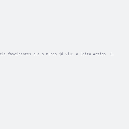
ais fascinantes que o mundo já viu: o Egito Antigo. Em
o segredos incríveis e revelado descobertas...