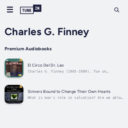
Charles G. Finney
Premium Audiobooks
El Circo Del Dr. Lao
Charles G. Finney (1905-1989), fue un
periodista en una zona rural de Estados
Unidos, que escribió varios libros, pero solo
“El circo del Dr. Lao” ha sobrevivido y es
considerado una obra maestra de fantasía. En
Sinners Bound to Change Their Own Hearts
esta novela, un misterioso chino llega...
What is man's role in salvation? Are we able
to come to God with the power given to us
from birth? Charles Finney goes deep into
this issue using scripture in a way that is
clear and concise. Truth be told, it is
important for us to understand our...