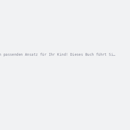
n passenden Ansatz für Ihr Kind! Dieses Buch führt Sie
arenting und der Waldorfpädagogik ein....