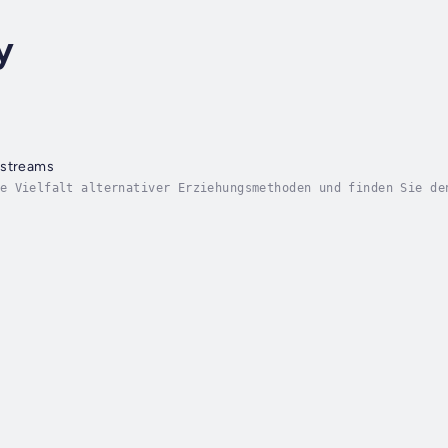
y
nstreams
e Vielfalt alternativer Erziehungsmethoden und finden Sie de
Montessori-Pädagogik, der Reggio-Pädagogik, des Attachment P