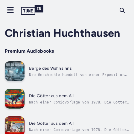
Christian Huchthausen
Premium Audiobooks
Berge des Wahnsinns
Die Geschichte handelt von einer Expedition
in die Antarktis. Die Forscher entdecken eine
uralte Stadt, die von einer außerirdischen
Rasse erbaut wurde und nun von albtraumhaften
Kreaturen bewohnt wird. Die
Die Götter aus dem All
Expeditionsteilnehmer werden von den Wesen...
Nach einer Comicvorlage von 1978, Die Götter
aus dem All – Landung in den Anden. Die Story
erzählt die Begegnung der frühen Erdbewohner
mit höher entwickelten außerirdischen
humanoiden Lebensformen, die für die Erdlinge
Die Götter aus dem All
zu Göttern aus dem All werden....
Nach einer Comicvorlage von 1978, Die Götter