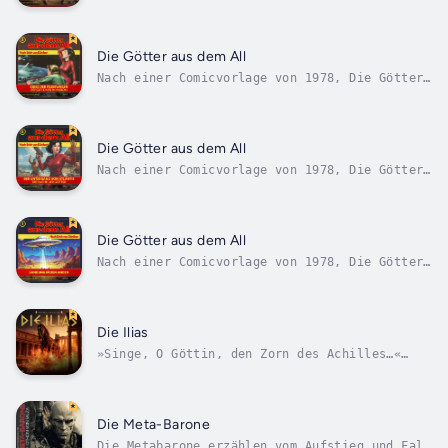
aus dem All – Landung in den Anden. Die Story
erzählt die Begegnung der frühen Erdbewohner
mit höher entwickelten außerirdischen
humanoiden Lebensformen, die für die Erdlinge
Die Götter aus dem All
zu Göttern aus dem All werden....
Nach einer Comicvorlage von 1978, Die Götter
aus dem All – Landung in den Anden. Die Story
erzählt die Begegnung der frühen Erdbewohner
mit höher entwickelten außerirdischen
humanoiden Lebensformen, die für die Erdlinge
Die Götter aus dem All
zu Göttern aus dem All werden....
Nach einer Comicvorlage von 1978, Die Götter
aus dem All – Landung in den Anden. Die Story
erzählt die Begegnung der frühen Erdbewohner
mit höher entwickelten außerirdischen
humanoiden Lebensformen, die für die Erdlinge
Die Götter aus dem All
zu Göttern aus dem All werden....
Nach einer Comicvorlage von 1978, Die Götter
aus dem All – Landung in den Anden. Die Story
erzählt die Begegnung der frühen Erdbewohner
mit höher entwickelten außerirdischen
humanoiden Lebensformen, die für die Erdlinge
Die Ilias
zu Göttern aus dem All werden....
»Singe, O Göttin, den Zorn des Achilles…«
Paris, Prinz von Troja, raubt die schöne
Helena aus Sparta, um sie zu ehelichen. König
Agamemnon, Heerführer der Griechen, nutzt
diese Beleidigung, um Troja den Krieg zu
Die Meta-Barone
erklären. In seinem Gefolge ist...
Die Metabarone erzählen vom Aufstieg und Fall