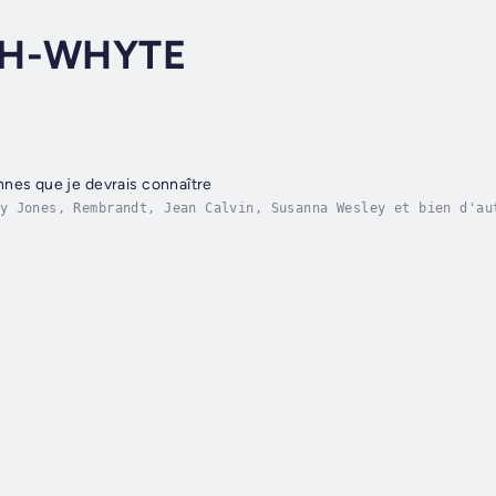
TH-WHYTE
nes que je devrais connaître
y Jones, Rembrandt, Jean Calvin, Susanna Wesley et bien d'au
e vous fassiez, faites tout pour la gloire de Dieu».Ces héro