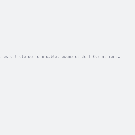
tres ont été de formidables exemples de 1 Corinthiens
s de la foi qui étaient missionnaires,...