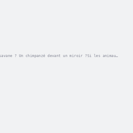
savane ? Un chimpanzé devant un miroir ?Si les animaux
e même une activité mentale intense. En...