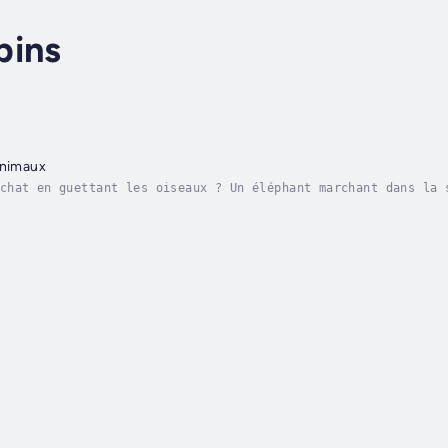
pins
animaux
chat en guettant les oiseaux ? Un éléphant marchant dans la 
parler, les récentes recherches démontrent qu’ils ont tout d