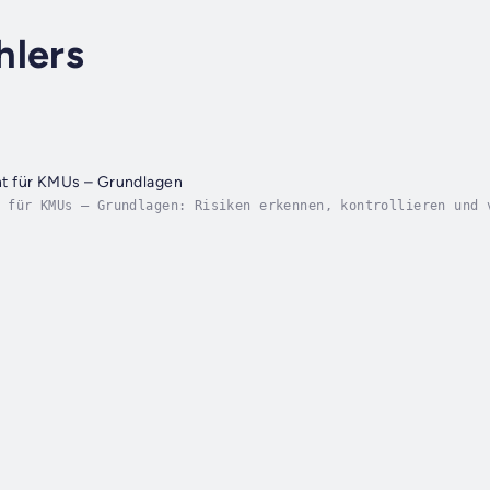
hlers
t für KMUs – Grundlagen
 für KMUs – Grundlagen: Risiken erkennen, kontrollieren und 
gKennst Du die allgemeinen Risiken, die Dir im Geschäftslebe