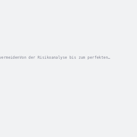
vermeidenVon der Risikoanalyse bis zum perfekten
n begegnen könnten?Willst Du wissen, was...