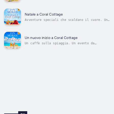
stagione dei matrimoni a Summer Beach, e
siete tutti invitati!Da una serie bestseller
di USA Today.Al Coral Cottage d'estate si è
tutti piuttosto indaffarati, come sempre del
Natale a Coral Cottage
resto. Kai, la sorella di Marina, ha...
Avventure speciali che scaldano il cuore. Una
nuova, magica produzione teatrale.Una serie
bestseller di USA Today.Il nuovo Coral Café
di Marina Moore è uno dei locali preferiti da
abitanti e visitatori di Summer Beach. Quando
Un nuovo inizio a Coral Cottage
sua sorella Kai si...
Un caffè sulla spiaggia. Un evento da
ricordare. A suon di amicizia e divertimento,
le temperature estive iniziano a salire.Un
bestseller di USA Today. “Una lettura
divertente che ti cattura fin dal primo
istante”. - Tina SloanQuando Marina Moore...