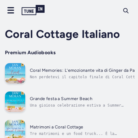
Coral Cottage Italiano
Premium Audiobooks
Coral Memories: L’emozionante vita di Ginger da Pa
Non perdetevi il capitolo finale di Coral Cotta
vita di Ginger da Parigi a Summer BeachNel capi
dell’amata serie Coral Cottage, Ginger Delavie 
scena, mentre Marina cerca di svelare la straor
di...
Grande festa a Summer Beach
Una gioiosa celebrazione estiva a Summer
Beach... dove esploderanno vecchie
rivalità.Il nuovo, commovente capitolo della
serie Coral Cottage, bestseller di USA
Today.Quando Marina e sua sorella Kai si
Matrimoni a Coral Cottage
offrono volontarie per gestire i
Tre matrimoni e un food truck... È la
festeggiamenti...