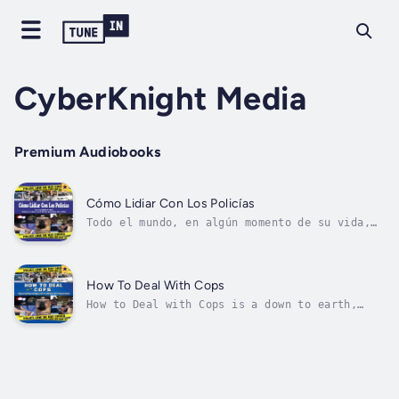
CyberKnight Media
Premium Audiobooks
Cómo Lidiar Con Los Policías
Todo el mundo, en algún momento de su vida,
tiene que tratar con un poli. El resultado de
ese encuentro puede ser agradable o una
pesadilla, todo depende de tu estado de ánimo
y de los conocimientos que poseas. Cómo
How To Deal With Cops
tratar con policías es un compendio...
How to Deal with Cops is a down to earth,
easy to read and compelling look at how
ordinary citizens can, do and should interact
with the Police. It is a book that should be
read (or listened to in Audible Audiobook
format) by every person from 15 to...