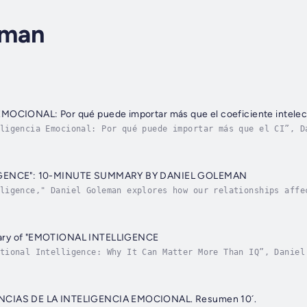
eman
MOCIONAL: Por qué puede importar más que el coeficiente intelec
ligencia Emocional: Por qué puede importar más que el CI”, D
ionales en la vida personal, profesional y social, argumenta
IGENCE": 10-MINUTE SUMMARY BY DANIEL GOLEMAN
ligence," Daniel Goleman explores how our relationships affe
gically programmed to connect emotionally and distinguishes 
ary of "EMOTIONAL INTELLIGENCE
tional Intelligence: Why It Can Matter More Than IQ”, Daniel
fessional, and social life. He argues that emotional intelli
NCIAS DE LA INTELIGENCIA EMOCIONAL. Resumen 10´.