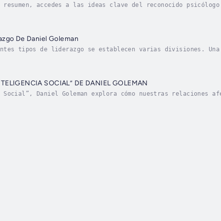
 resumen, accedes a las ideas clave del reconocido psicólogo
razgo. Goleman sostiene que no es el cociente intelectual, n
azgo De Daniel Goleman
ntes tipos de liderazgo se establecen varias divisiones. Una
ólogo norteamericano Daniel Goleman, pionero en el estudio d
INTELIGENCIA SOCIAL” DE DANIEL GOLEMAN
 Social”, Daniel Goleman explora cómo nuestras relaciones af
s están biológicamente programados para conectar emocionalme