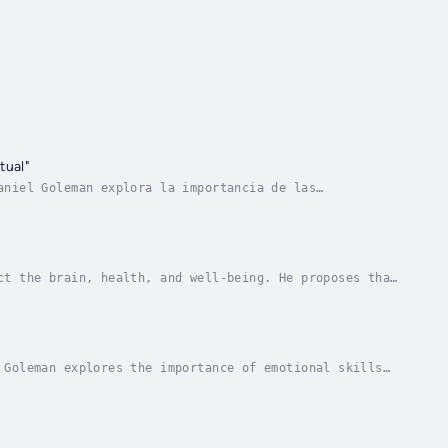
tual"
aniel Goleman explora la importancia de las
ndo que la inteligencia emocional (IE) es un factor...
ct the brain, health, and well-being. He proposes that
between two neural pathways: a fast,...
 Goleman explores the importance of emotional skills
gence (EI) is a crucial factor for success and...