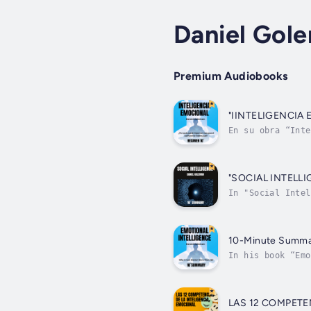
Daniel Gol
Premium Audiobooks
"IINTELIGENCIA E
En su obra “Inte
habilidades emoc
"SOCIAL INTELL
In "Social Intel
humans are biolo
10-Minute Summ
In his book “Emo
in personal, pro
LAS 12 COMPETE