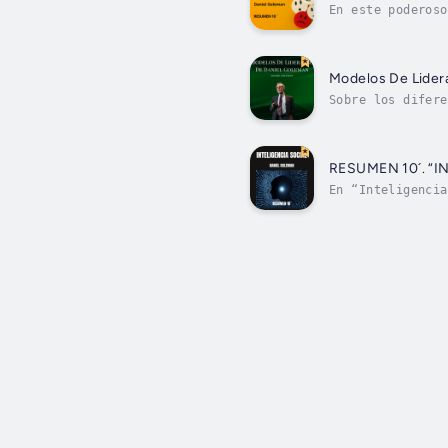
En este poderoso
entender el lide
Modelos De Lider
Sobre los difere
procede del psic
RESUMEN 10´. “
En “Inteligencia
los seres humano