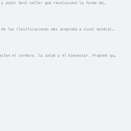
 y autor best seller que revolucionó la forma de
i las habilidades técnicas, lo que distingue a los...
 de las clasificaciones más aceptada a nivel mundial
e la inteligencia emocional.Todas las formas...
ectan el cerebro, la salud y el bienestar. Propone que
nte, y distingue entre dos vías cerebrales:...