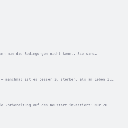
enn man die Bedingungen nicht kennt. Sie sind
. Da ist der Feind, der danach lechzt, dich zu...
 – manchmal ist es besser zu sterben, als am Leben zu
chtkommt: Pragmatismus und das Streben nach...
ie Vorbereitung auf den Neustart investiert: Nur 20
 Tagesordnung, Bestechung und Vetternwirtschaft...