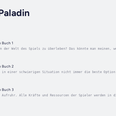
Paladin
n Buch 1
n der Welt des Spiels zu überleben? Das könnte man meinen, w
 ist die reale Welt, in der du dein ganzes Leben gelebt hast
n Buch 2
 in einer schwierigen Situation nicht immer die beste Option
demie hat Paladin Yaropolk gezeigt, wie man in der Welt zure
n Buch 3
 Aufruhr. Alle Kräfte und Ressourcen der Spieler werden in d
ler werden es in die nächste Ära schaffen. Morde sind an der