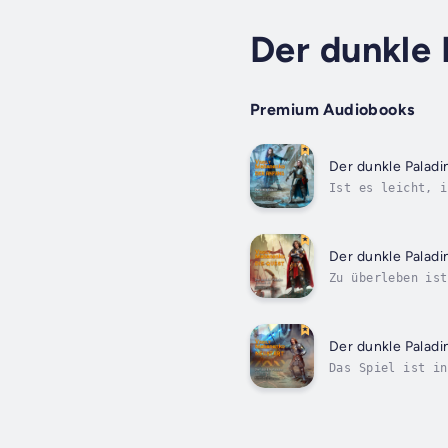
Der dunkle 
Premium Audiobooks
Der dunkle Paladi
Ist es leicht, i
ungewöhnlich: Es
Der dunkle Paladi
Zu überleben ist
bleiben. Die Aka
Der dunkle Paladi
Das Spiel ist in
Prozent der Spie