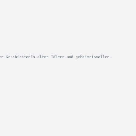
en GeschichtenIn alten Tälern und geheimnisvollen
des Fantasy Hörbuch. In einer Welt, in der Magie,...