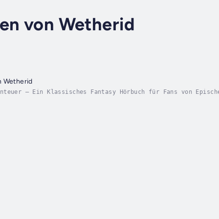
ken von Wetherid
n Wetherid
nteuer – Ein Klassisches Fantasy Hörbuch für Fans von Episch
Die Chroniken von Wetherid – Die Gabe der Elfen, ein fesseln