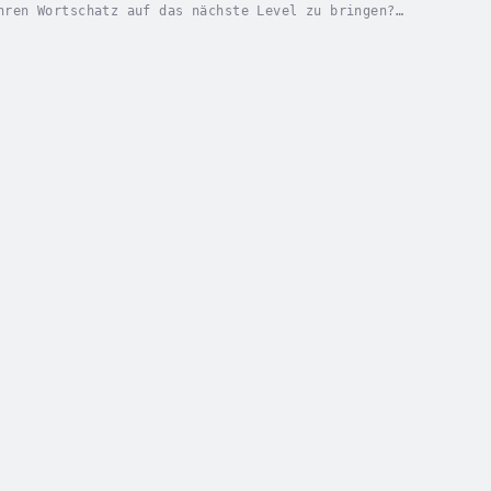
hren Wortschatz auf das nächste Level zu bringen?
ücken?Dann ist dieses Hörbuch genau das Richtige...