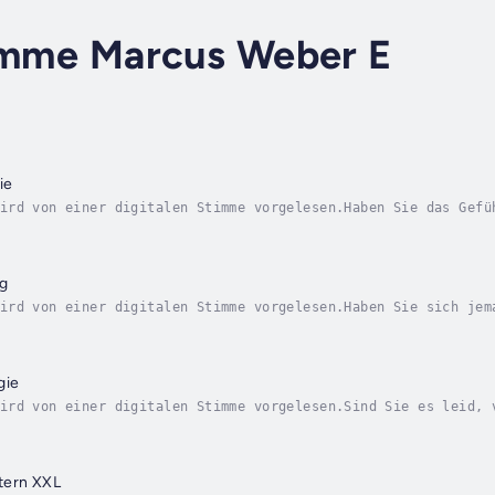
timme Marcus Weber E
ie
ird von einer digitalen Stimme vorgelesen.Haben Sie das Gefü
ie sich, warum manche immer bekommen, was sie wollen… währen
g
ird von einer digitalen Stimme vorgelesen.Haben Sie sich jem
n – während andere kaum wahrgenommen werden?Warum bestimmte 
gie
ird von einer digitalen Stimme vorgelesen.Sind Sie es leid, 
 Selbstvertrauen spüren?Sehnen Sie sich nach einem ruhigeren
tern XXL