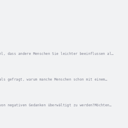
hl, dass andere Menschen Sie leichter beeinflussen als
d Sie nur reagieren?Dann ist dieses Hörbuch...
als gefragt, warum manche Menschen schon mit einem
Stimmen, Haltungen oder Gesten eine fast...
von negativen Gedanken überwältigt zu werden?Möchten
, glücklicheren Leben?Wenn Sie eine dieser...