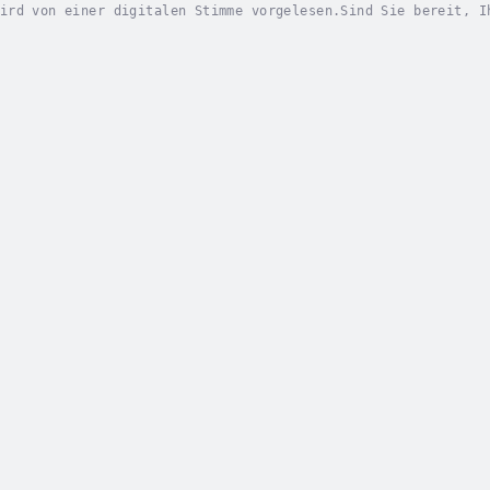
ird von einer digitalen Stimme vorgelesen.Sind Sie bereit, I
fließend, präzise und selbstbewusst in jeder Situation ausdr