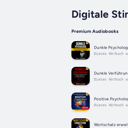
Digitale S
Premium Audiobooks
Dunkle Psycholog
Dieses Hörbuch w
Sie sie?Fragen S
Dunkle Verführun
Dieses Hörbuch w
Blick fasziniere
Positive Psycholo
Dieses Hörbuch w
Sie endlich mehr
Wortschatz erwei