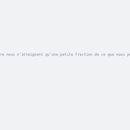
re nous n’atteignent qu’une petite fraction de ce que nous p
s. Nous sommes retenus par des sentiments terrifiants d’infé