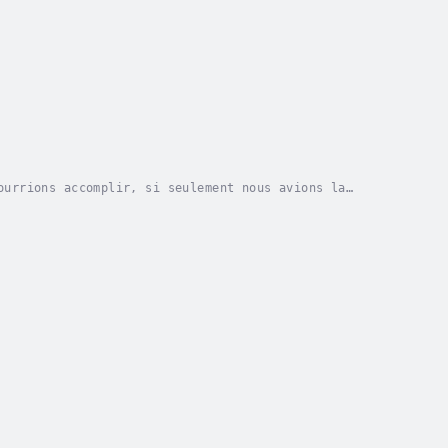
ourrions accomplir, si seulement nous avions la
riorité. La différence entre le bonheur et le...