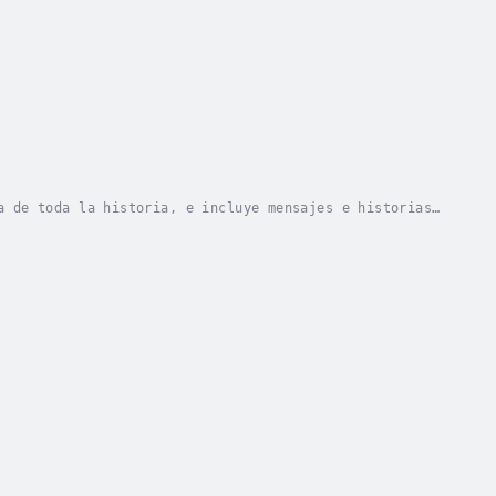
a de toda la historia, e incluye mensajes e historias
plicada, difícil de leer y no está organizada...