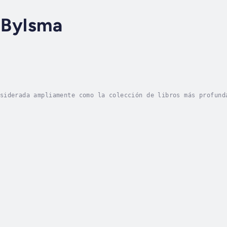
. Bylsma
siderada ampliamente como la colección de libros más profund
y se hace referencia en el mundo secular. Pero es larga, com