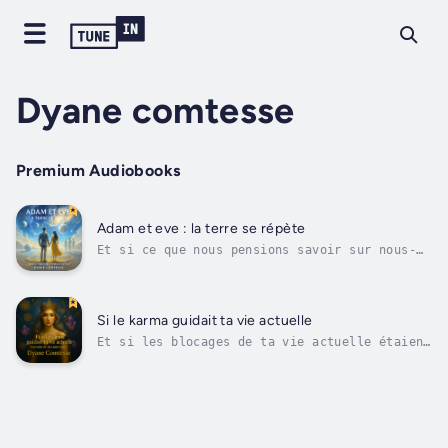
Dyane comtesse
Premium Audiobooks
Adam et eve : la terre se répète
Et si ce que nous pensions savoir sur nous-
mêmes n’était qu’une illusion ?Dans Adam et
Ève : La Terre se répète, Adam et Ève ne
viennent pas de la Terre… mais de Mars.Ils
voyagent à travers le temps, et bientôt, des
Si le karma guidait ta vie actuelle
milliardaires explorent les...
Et si les blocages de ta vie actuelle étaient
les échos d’actions passées ? Ce livre audio
explore le karma et son influence sur nos
choix, nos rencontres et notre destin. Une
immersion spirituelle pour mieux comprendre
le sens profond de ton chemin...