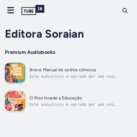
Editora Soraian
Premium Audiobooks
Breve Manual de estilos cômicos
Este audiolivro é narrado por uma voz
digital.Neste livro, os autores oferecem uma
apresentação abrangente e multifacetada de
diversos estilos cômicos, explorados tanto em
obras artísticas quanto em pesquisas
O Riso Invade a Educação
acadêmicas. Investigando variadas fontes...
Este audiolivro é narrado por uma voz
digital.Este livro apresenta uma
(des)proposta para uma pedagogia do cômico,
baseada em atividades lúdicas, no formato de
oficina, que têm no riso o seu elemento
catalisador, na busca pelo entendimento do
cômico...