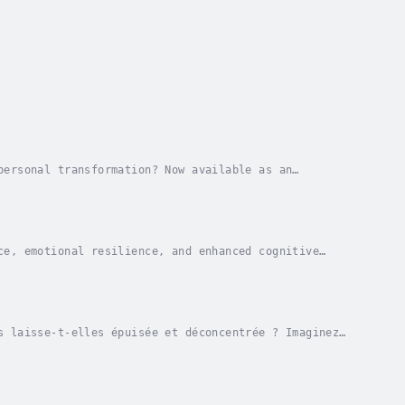
personal transformation? Now available as an
entific research with practical strategies to guide...
ce, emotional resilience, and enhanced cognitive
n audiobook, "Mind Over Matter: The Science and...
s laisse-t-elles épuisée et déconcentrée ? Imaginez
ronter le monde. Dans cet audioguide...