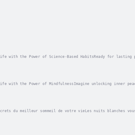
ife with the Power of Science-Based HabitsReady for lasting 
ic Changes: The Science of Transformative Habits" blends sci
ife with the Power of MindfulnessImagine unlocking inner pea
rough the simple practice of mindfulness. Now available as a
crets du meilleur sommeil de votre vieLes nuits blanches vou
veillez tous les jours en vous sentant rajeuni et prêt à aff