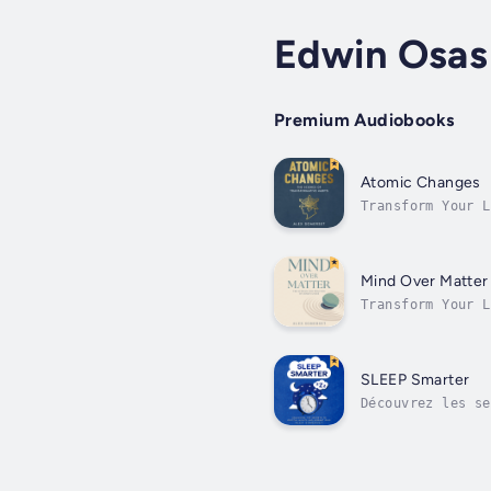
Edwin Osas
Premium Audiobooks
Atomic Changes
Transform Your L
audiobook, "Atom
Mind Over Matter
Transform Your L
abilities—all th
SLEEP Smarter
Découvrez les se
que vous vous ré