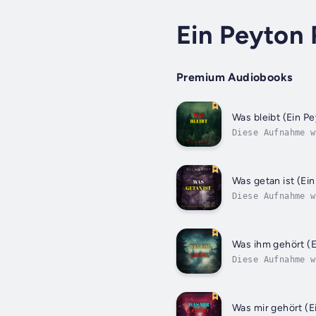
Ein Peyton 
Premium Audiobooks
Was bleibt (Ein P
Diese Aufnahme w
produziert. Im G
auf...
Was getan ist (Ei
Diese Aufnahme w
produziert. Inmi
eine...
Was ihm gehört (E
Diese Aufnahme w
produziert. Als 
bei...
Was mir gehört (E