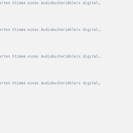
erten Stimme eines Audiobucherzählers digital
e Opfer in der Wildnis erfrieren und hinterlässt...
erten Stimme eines Audiobucherzählers digital
r sein Unwesen. Er erwürgt seine Opfer mit Lianen
erten Stimme eines Audiobucherzählers digital
us der lokalen Folklore inszeniert sind, muss sich...
erten Stimme eines Audiobucherzählers digital
in einem Fluss entdeckt. Obwohl es keine...