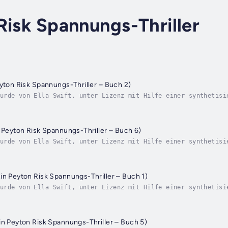
Risk Spannungs-Thriller
eyton Risk Spannungs-Thriller – Buch 2)
urde von Ella Swift, unter Lizenz mit Hilfe einer synthetisi
lacier-Nationalpark hinterlässt ein gerissener Mörder eine g
n Peyton Risk Spannungs-Thriller – Buch 6)
urde von Ella Swift, unter Lizenz mit Hilfe einer synthetisi
tten der feurigen Landschaften des Hawaii Volcanoes National
in Peyton Risk Spannungs-Thriller – Buch 1)
urde von Ella Swift, unter Lizenz mit Hilfe einer synthetisi
ein Serienmörder im Yellowstone-Nationalpark zuschlägt und e
in Peyton Risk Spannungs-Thriller – Buch 5)