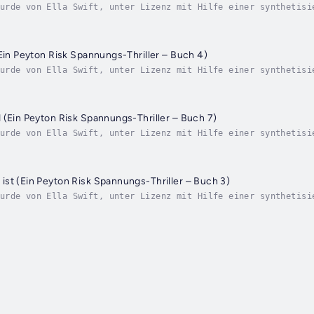
urde von Ella Swift, unter Lizenz mit Hilfe einer synthetisi
er gleißenden Wüstenhitze lässt ein skrupelloser Mörder sein
(Ein Peyton Risk Spannungs-Thriller – Buch 4)
urde von Ella Swift, unter Lizenz mit Hilfe einer synthetisi
en wilden Sümpfen Louisianas treibt ein unbarmherziger Mörde
 (Ein Peyton Risk Spannungs-Thriller – Buch 7)
urde von Ella Swift, unter Lizenz mit Hilfe einer synthetisi
im Badlands-Nationalpark Opfer auftauchen, die wie Geister a
st (Ein Peyton Risk Spannungs-Thriller – Buch 3)
urde von Ella Swift, unter Lizenz mit Hilfe einer synthetisi
en Tiefen der Smoky Mountains wird eine Parkrangerin leblos 