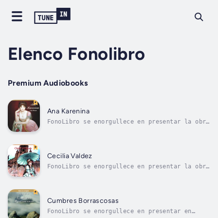
Elenco Fonolibro
Premium Audiobooks
Ana Karenina
FonoLibro se enorgullece en presentar la obra
cumbre de León Tolstoi, “Ana Karenina,” la
cual es considerada como una de las historias
de amor más maravillosas de la literatura
universal.La novela se desarrolla en la Rusia
Cecilia Valdez
de los Zares, donde Ana...
FonoLibro se enorgullece en presentar la obra
cumbre de la literatura Cubana, "Cecilia
Valdés," del escritor Cirilo Villaverde, la
cual es considerada la novela cubana más
importante del siglo XIX y fue llevada al
Cumbres Borrascosas
teatro con mucho éxito en una...
FonoLibro se enorgullece en presentar en