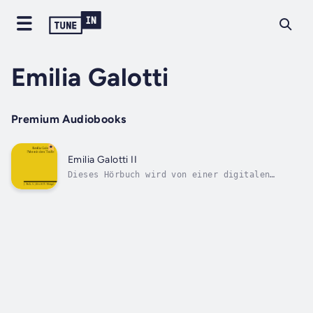
Emilia Galotti
Premium Audiobooks
Emilia Galotti II
Dieses Hörbuch wird von einer digitalen
Stimme vorgelesen.Emilia Galotti schließt
einen Pakt mit dem Teufel und gerät zudem in
die Fänge ihres dem Wahn verfallenen Vaters
Odoardo, der mittlerweile neuer Prinz von
Guastalla ist. Dieses Werk erzählt den...