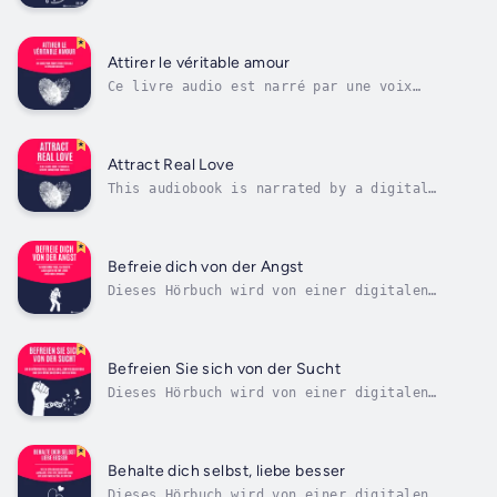
Stimme vorgelesen.Sind Sie es leid, sich
überwältigt zu fühlen, ständig Zeitmangel zu
haben und nie wirklich nachzukommen?9 Time
Freedom ist Ihr unverzichtbarer Leitfaden, um
Attirer le véritable amour
die Kontrolle über Ihren Tag...
Ce livre audio est narré par une voix
numérique.Soyons honnêtes.Tu es fatigué.Marre
des « presque ». Marre des conversations du
genre « On est quoi ? ». Marre de balayer, de
trop réfléchir aux messages, d'essayer de ne
Attract Real Love
pas trop s'en soucier, mais de...
This audiobook is narrated by a digital
voice.Let’s be honest.You’re tired.Tired of
almosts. Tired of “What are we?”
conversations. Tired of swiping, overthinking
texts, trying not to care too much—but still
Befreie dich von der Angst
caring.You’ve played it cool, played it...
Dieses Hörbuch wird von einer digitalen
Stimme vorgelesen.Wenn Sie dieses Buch in den
Händen halten, besteht die Möglichkeit, dass
Sie schon lange im Stillen mit etwas kämpfen.
Vielleicht weiß es niemand. Sie erscheinen,
Befreien Sie sich von der Sucht
lächeln, überstehen den Tag –...
Dieses Hörbuch wird von einer digitalen
Stimme vorgelesen.Frei von der SuchtEin
bewährter Weg zur Heilung, zum Neuanfang und
zur Rückeroberung deines LebensBist du müde,
immer wieder von vorn zu beginnen?Fühlst du
Behalte dich selbst, liebe besser
dich gefangen in einem Kreislauf aus...
Dieses Hörbuch wird von einer digitalen