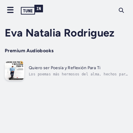
Eva Natalia Rodriguez
Premium Audiobooks
Quiero ser Poesía y Reflexión Para Ti
Los poemas más hermosos del alma, hechos pare
reflexionar, vivir y disfrutar de la pasión y
la meditación, que pueden dar un nuevo aire y
viento fresco a tu alma Duration - 37m.
Author - Vicente Jose Gil. Narrator - Eva
Natalia Rodriguez. Published...