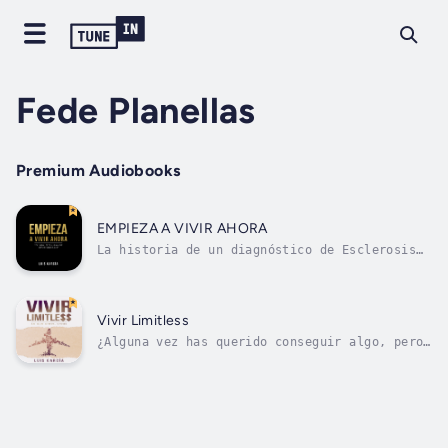
Fede Planellas
Premium Audiobooks
EMPIEZA A VIVIR AHORA
La historia de un diagnóstico de Esclerosis
Múltiple: una vida de fe y superación basada
en hechos reales.Hay tantos caminos para
conocerse a uno mismo y no hacemos nada hasta
que ocurre algo que nos duele intensaMENTE.En
Vivir Limitless
esta vida no tenemos un...
¿Alguna vez has querido conseguir algo, pero
tú mismo te has puesto limitaciones para no
alcanzarlo?Si es así, es hora de cambiar
porque hacer tus sueños realidad es fácil,
¡si sabes cómo!El nuevo libro de Luis García
se ha convertido en un éxito...