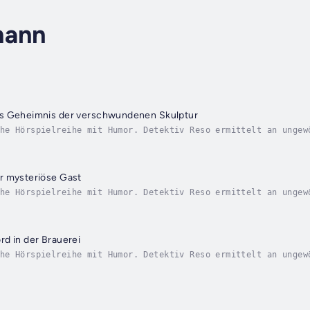
mann
s Geheimnis der verschwundenen Skulptur
he Hörspielreihe mit Humor. Detektiv Reso ermittelt an ungew
 Situationen. Es ist nicht immer wie es scheint... oder doch
r mysteriöse Gast
he Hörspielreihe mit Humor. Detektiv Reso ermittelt an ungew
 Situationen. Es ist nicht immer wie es scheint... oder doch
d in der Brauerei
he Hörspielreihe mit Humor. Detektiv Reso ermittelt an ungew
 Situationen. Es ist nicht immer wie es scheint... oder doch