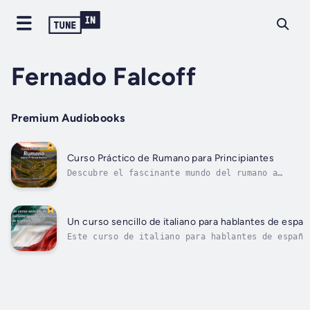
Fernado Falcoff
Premium Audiobooks
Curso Práctico de Rumano para Principiantes
Descubre el fascinante mundo del rumano a
través de nuestro programa integral para
aprender rumano online diseñado
específicamente para hispanohablantes. Este
curso de idioma rumano ofrece un enfoque
Un curso sencillo de italiano para hablantes de españ
fresco para aprender este idioma de Europa
Este curso de italiano para hablantes de españo
del...
es la introducción perfecta para aquellos que
desean aprender italiano desde cero. A través d
lecciones claras y directas, aprenderás palabra
y frases esenciales en italiano que podrás
utilizar en...