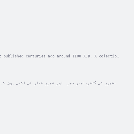
t published centuries ago around 1100 A.D. A colection
 In their original form, these stories...
کرنے والے مسلمان بادشاہوں کو لطف اندوز کرنے کے لئے لکھی گئ یہ کہانیاں اپنی اصلی حالت میں ہزاروں صفحات اور ان گنت جلدوں پر...