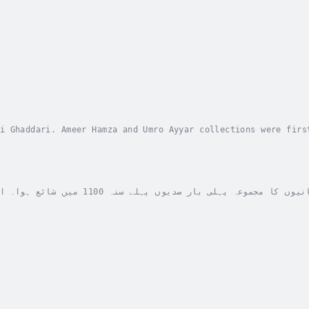
i Ghaddari. Ameer Hamza and Umro Ayyar collections were firs
ten to entertain the Muslim emperors that ruled at the time.
عمرو کی گٹھریامیر حمزہ اور عمرو عیار کی لکھی ہوئ کہانیوں کا مجمو