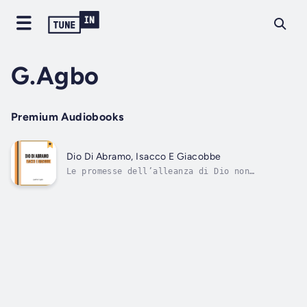
G.Agbo
Premium Audiobooks
Dio Di Abramo, Isacco E Giacobbe
Le promesse dell’alleanza di Dio non
falliscono. Questo libro è stato scritto per
aiutarti a ottenere le promesse di Dio per la
tua vita. È uno studio attento e elaborato,
con testimonianze personali, sulla capacità e
volontà di Dio di eseguire tutte...