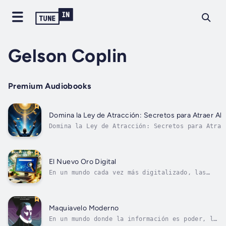
Gelson Coplin
Premium Audiobooks
Domina la Ley de Atracción: Secretos para Atraer Ab
Domina la Ley de Atracción: Secretos para Atrae
Financiera" es una guía poderosa que combina pr
estrategias financieras prácticas para ayudarte
prosperidad. Aprenderás cómo cambiar...
El Nuevo Oro Digital
En un mundo cada vez más digitalizado, las
oportunidades para crear riqueza a través de
internet están en su punto más alto. "El
Nuevo Oro Digital: Secretos para Hacer
Fortuna en Internet en 2024" es una guía
Maquiavelo Moderno
práctica y actualizada para emprendedores,...
En un mundo donde la información es poder, la