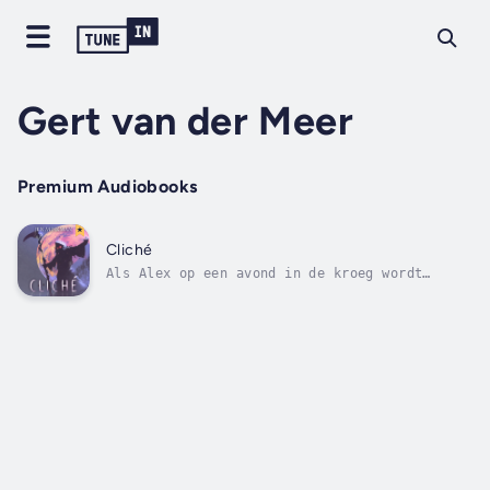
Gert van der Meer
Premium Audiobooks
Cliché
Als Alex op een avond in de kroeg wordt
benaderd door een mysterieus figuur die zegt
dat hij De Dood is en Alex komt halen, denkt
hij eerst dat het een slechte grap is. Maar
er lijkt echt iets bovennatuurlijks aan de
hand te zijn. Kan Alex Magere Hein...