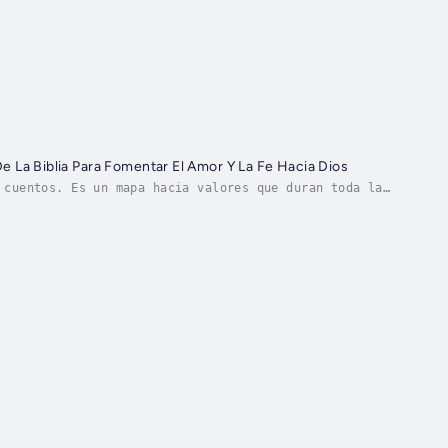
e La Biblia Para Fomentar El Amor Y La Fe Hacia Dios
 cuentos. Es un mapa hacia valores que duran toda la
n que la fe, el amor y el perdón no son solo...