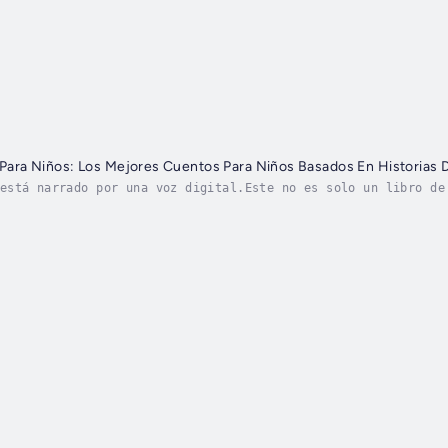
s Para Niños: Los Mejores Cuentos Para Niños Basados En Historias D
está narrado por una voz digital.Este no es solo un libro de
e 25 historias inspiradas en la Biblia, los niños descubrirá