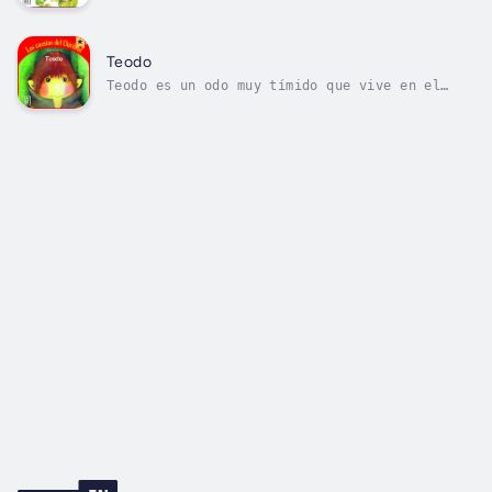
por ver qué hay más allá del Fondo del
Jardín; por eso decide hacer un viaje.
Después de atravesar lugares desconocidos
llega al País de la Cocina donde encontrará
Teodo
una nueva amiga. Author - Graciela Montes....
Teodo es un odo muy tímido que vive en el
Fondo del Jardín. Como casi todos los odos
vive en una latita de azafrán que está
pintada de verde para que pase más
desapercibida entre las hojas. Teodo pasa sus
días muy ocupado, yendo y viviendo, llevando
y...