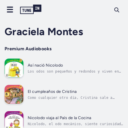
Graciela Montes
Premium Audiobooks
Así nació Nicolodo
Los odos son pequeños y redondos y viven en
latitas de azafrán. Papitodo es un odo pintor
que un buen día (un viernes) se va a pasear
para distraerse, sin imaginar que lo espera
la más maravillosa aventura. Author -
El cumpleaños de Cristina
Graciela Montes. Narrator - Eli...
Como cualquier otro día, Cristina sale a
juntar cosas que guarda en sus bolsillos.
Pero hoy no es un día como cualquier otro: es
el día de su cumpleaños y, dirigidos por el
gato Pato, en la casa de Cristina todos
Nicolodo viaja al País de la Cocina
prepararán un gran festejo. Author -...
Nicolodo, el odo mecánico, siente curiosidad