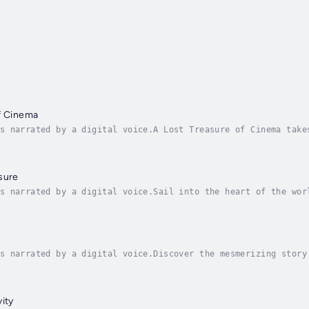
f Cinema
s narrated by a digital voice.A Lost Treasure of Cinema take
d mysteries. In 1906, Australia produced The Story of the Ke
sure
s narrated by a digital voice.Sail into the heart of the wor
ed across the Atlantic and the Caribbean, Blackbeard vanishe
s narrated by a digital voice.Discover the mesmerizing story
 master Masamune and once the sacred emblem of the Tokugawa 
ity