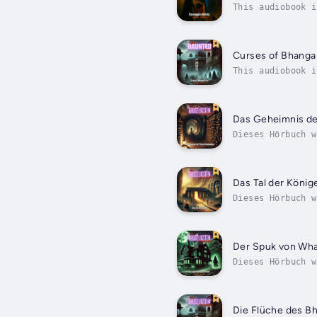
This audiobook i
quiet Sicilian c
Curses of Bhanga
This audiobook i
the GKP Most Hau
Das Geheimnis de
Dieses Hörbuch w
liegt eine düste
Das Tal der König
Dieses Hörbuch w
Ägyptens geheimn
Der Spuk von Wh
Dieses Hörbuch w
Amerikas. Das in
Die Flüche des B