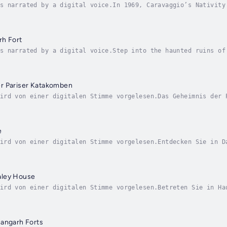
s narrated by a digital voice.In 1969, Caravaggio’s Nativity
hapel, stolen under cover of darkness and plunged into a lab
rh Fort
s narrated by a digital voice.Step into the haunted ruins of
nted Places series. Deep in the heart of Rajasthan, India, l
r Pariser Katakomben
ird von einer digitalen Stimme vorgelesen.Das Geheimnis der 
re Unterwelt: die Pariser Katakomben. Dieses über 200 Meilen
e
ird von einer digitalen Stimme vorgelesen.Entdecken Sie in D
isvollster Begräbnisstätte. Unter dem sonnenverbrannten Sand
aley House
ird von einer digitalen Stimme vorgelesen.Betreten Sie in Ha
 der Altstadt von San Diego gelegene Whaley House ist von Tr
hangarh Forts