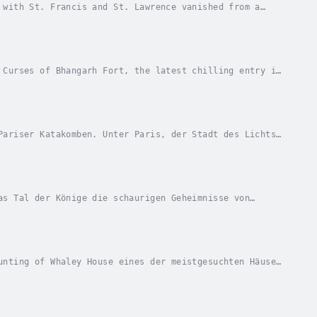
 with St. Francis and St. Lawrence vanished from a
yrinth of mafia secrets and underworld legends....
 Curses of Bhangarh Fort, the latest chilling entry in
ies Bhangarh Fort—a desolate fortress...
Pariser Katakomben. Unter Paris, der Stadt des Lichts,
 lange Tunnellabyrinth birgt die Gebeine von...
as Tal der Könige die schaurigen Geheimnisse von
 von Luxor liegt das Tal der Könige, eine alte...
unting of Whaley House eines der meistgesuchten Häuser
agödien und Geheimnissen umwoben. Von seiner...