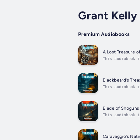
Grant Kelly
Premium Audiobooks
A Lost Treasure o
This audiobook i
greatest unsolve
Blackbeard’s Trea
This audiobook i
Blackbeard. Fear
Blade of Shoguns
This audiobook i
by the legendary
Caravaggio’s Nativ