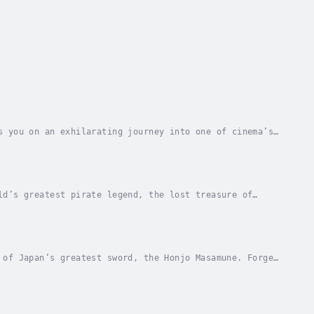
s you on an exhilarating journey into one of cinema’s
lly Gang, the world’s first feature-length...
ld’s greatest pirate legend, the lost treasure of
d in 1718, leaving behind whispers of a hidden...
 of Japan’s greatest sword, the Honjo Masamune. Forged
shogunate, this blade vanished mysteriously...