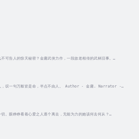
么不可告人的惊天秘密？金庸武侠力作，一段故老相传的武林旧事。
万般皆是命，半点不由人。 Author - 金庸. Narrator -
一切。眼睁睁看着心爱之人逐个离去，无能为力的她该何去何从？