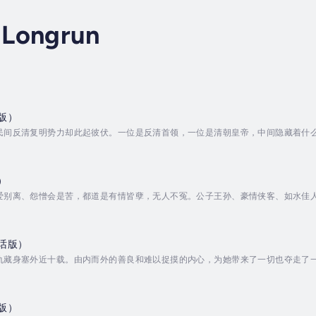
 Longrun
版）
民间反清复明势力却此起彼伏。一位是反清首领，一位是清朝皇帝，中间隐藏着什
rrator - 梁俊飞. Published Date - Friday, 17 January 2025.
）
别离、怨憎会是苦，都道是有情皆孽，无人不冤。公子王孙、豪情侠客、如水佳人，叹一句
Date - Saturday, 25 January 2025.
话版）
仇藏身塞外近十载。由内而外的善良和难以捉摸的内心，为她带来了一切也夺走了
rrator - 其佳. Published Date - Saturday, 18 January 2025.
版）