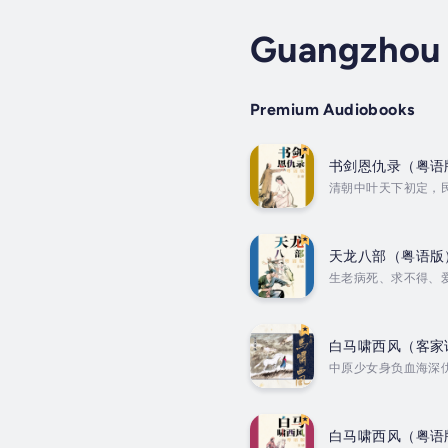
Guangzhou
Premium Audiobooks
书剑恩仇录（粤语
清朝中叶天下初定，
Author - 金庸. Na
天龙八部（粤语版
生老病死、求不得、爱
梁皓明. Published 
白马啸西风（客家
中原少女身负血海深
Author - 金庸. Na
白马啸西风（粤语