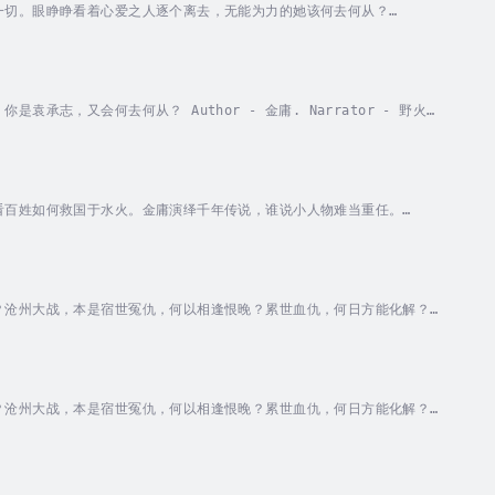
一切。眼睁睁看着心爱之人逐个离去，无能为力的她该何去何从？
，又会何去何从？ Author - 金庸. Narrator - 野火大
看百姓如何救国于水火。金庸演绎千年传说，谁说小人物难当重任。
？沧州大战，本是宿世冤仇，何以相逢恨晚？累世血仇，何日方能化解？
？沧州大战，本是宿世冤仇，何以相逢恨晚？累世血仇，何日方能化解？