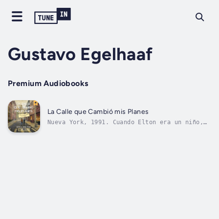
Gustavo Egelhaaf
Premium Audiobooks
La Calle que Cambió mis Planes
Nueva York, 1991. Cuando Elton era un niño,
sufrió un cruel ataque de odio en la escuela
que aún lo traumatiza. A los 17 años, se muda
desde su pueblito natal a la gran ciudad para
cursar el último semestre de la secundaria y
comenzar una nueva...