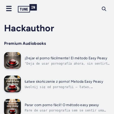
Hackauthor
Premium Audiobooks
¡Dejar el porno fácilmente! El método Easy Peasy
"Deja de usar pornografía ahora, sin sentirte
una víctima o creer que te estás privando de
algo." Este libro te permitirá detener tu
adicción al sexo en línea de forma inmediata,
indolora y permanente, sin fuerza de voluntad
Łatwe skończenie z porno! Metoda Easy Peasy
ni ningún sentimiento de...
Uwolnij się od pornografii – łatwo,
bezboleśnie i raz na zawsze.Nie musisz
cierpieć, czuć się ofiarą ani rezygnować z
czegokolwiek, by na dobre zerwać z
uzależnieniem od pornografii. Ta książka
Parar com porno fácil! O método easy peasy
pokaże Ci, że możliwe jest wyjście z nałogu
Pare de usar pornografia sem se sentir uma
bez siłowej...