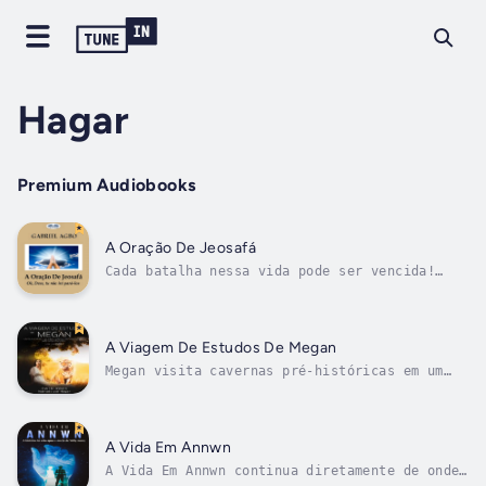
Hagar
Premium Audiobooks
A Oração De Jeosafá
Cada batalha nessa vida pode ser vencida!
Todas as batalhas que nós enfrentamos, quer
seja individualmente ou em grupos, são
representadas por três categorias – guerras,
desejos e fome. Guerras representam oposições
A Viagem De Estudos De Megan
físicas e espirituais, batalhas e...
Megan visita cavernas pré-históricas em um
passeio com a escola e sente as vidas dos
homens das cavernas!Megan é uma adolescente
de 13 anos que percebe que tem poderes
psíquicos que os outros não têm. No começo,
A Vida Em Annwn
ela tentou pedir ajuda à mãe, mas...
A Vida Em Annwn continua diretamente de onde