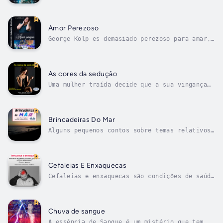
Uma Noite E Annwn parou. Willy já faleceu e
está finalmente com a esposa que ele sentiu
falta por uma década ou mais, sua amada
Sarah. No entanto, desde o início, a vida em
Amor Perezoso
Annwn, a antiga palavra galesa...
George Kolp es demasiado perezoso para amar,
no quiere involucrarse emocionalmente con
ninguna mujer, pero parece que su soltería y
sus convicciones chocarán con sus deseos
adquiridos cuando conozca a la hermosa
As cores da sedução
Juliana Fuentes.– Cuento erótico de la...
Uma mulher traída decide que a sua vingança
deve-se dirigir não apenas ao marido traidor,
mas também às pessoas que durante um certo
lapso de tempo rodaram em volta da sua vida:
a amiga lésbica, o oficial da polícia, o
Brincadeiras Do Mar
fotografo meio repórter...
Alguns pequenos contos sobre temas relativos
ao mar (pescadores, sereias, monstros
marinhos, vida da praia, maremotos, mensagens
na garrafa…)Em seguida o elenco dos contos
incluídos na colecção:SERENA A SEREIA:
Cefaleias E Enxaquecas
reinterpretação, numa estética...
Cefaleias e enxaquecas são condições de saúde
comuns que podem ter um impacto significativo
na qualidade de vida de uma pessoa. Elas
podem ser causadas por uma variedade de
fatores, incluindo estresse, tensão, fadiga e
Chuva de sangue
alterações no clima. Enxaquecas,...
A essência de Sangue é um mistério que tem