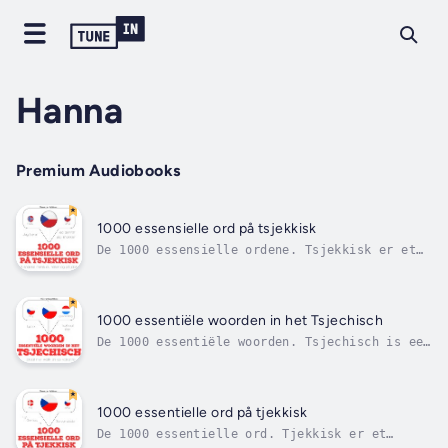
Hanna
Premium Audiobooks
1000 essensielle ord på tsjekkisk
De 1000 essensielle ordene. Tsjekkisk er et
slavisk språk, hovedsakelig talt i Tsjekkia,
som representerer om lag elleve millioner
talere. Med denne metoden jobber du uttale,
snakker, lytter, kombinert med ord,
1000 essentiële woorden in het Tsjechisch
essensielle setninger og en...
De 1000 essentiële woorden. Tsjechisch is een
West-Slavische taal die door meer dan 10
miljoen mensen wordt gesproken, het dient als
de officiële taal van de Tsjechische
Republiek. Onze leermethode: we hebben
1000 essentielle ord på tjekkisk
honderden sleutelzinnen en -woorden...
De 1000 essentielle ord. Tjekkisk er et