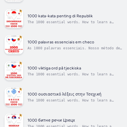
slavisk sprog, der hovedsagelig tales i
Tjekkiet, hvilket repræsenterer omkring
elleve millioner talere. Med denne metode
arbejder du udtale, tale, lytte, kombineret
1000 kata-kata penting di Republik
med ord, essentielle sætninger og en...
The 1000 essential words. How to learn a
language differently ? With our learning
method : I listen, I repeat, I speak. We rely
on pronunciation, oral rehearsal, listening,
combined with words, essential phrases, and a
1000 palavras essenciais em checo
vocabulary list. 20% of the...
As 1000 palavras essenciais. Nosso método de
aprendizado: selecionamos centenas de
palavras essenciais. Você os escuta, os
repete e fala. O checo é uma língua eslava
ocidental falada por mais de 10 milhões de
1000 viktiga ord på tjeckiska
pessoas e serve como a língua oficial da...
The 1000 essential words. How to learn a
language differently ? With our learning
method : I listen, I repeat, I speak. We rely
on pronunciation, oral rehearsal, listening,
combined with words, essential phrases, and a
1000 ουσιαστικό λέξεις στην Τσεχική
vocabulary list. 20% of the...
The 1000 essential words. How to learn a
language differently ? With our learning
method : I listen, I repeat, I speak. We rely
on pronunciation, oral rehearsal, listening,
combined with words, essential phrases, and a
1000 битне речи Цзецх
vocabulary list. 20% of the...
The 1000 essential words. How to learn a