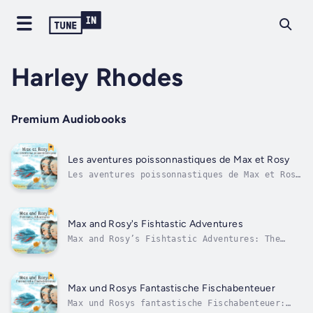
Harley Rhodes
Premium Audiobooks
Les aventures poissonnastiques de Max et Rosy
Les aventures poissonnastiques de Max et Rosy
: Le coffre au trésor sacré est le tout
premier livre audio d’une série amusante et
réconfortante pour les jeunes
auditeurs.Rencontrez Max, un poisson
Max and Rosy's Fishtastic Adventures
combattant curieux, et Rosy, un escargot
Max and Rosy’s Fishtastic Adventures: The
malin et...
Sacred Treasure Chest is the delightful first
audiobook in a fun and heartwarming series
for young listeners.Meet Max, a curious Betta
fish, and Rosy, a clever and caring snail.
Max und Rosys Fantastische Fischabenteuer
They may live in a small fish...
Max und Rosys fantastische Fischabenteuer: