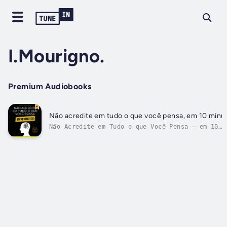
I.Mourigno.
Premium Audiobooks
Não acredite em tudo o que você pensa, em 10 minu
Não Acredite em Tudo o que Você Pensa – em 10
Minutos é um guia transformador que desafia a
maneira como você enxerga seus pensamentos — e 
si mesmo. Baseado no best-seller reconhecido
mundialmente, este audiolivro vai te ajudar, em
apenas 10...