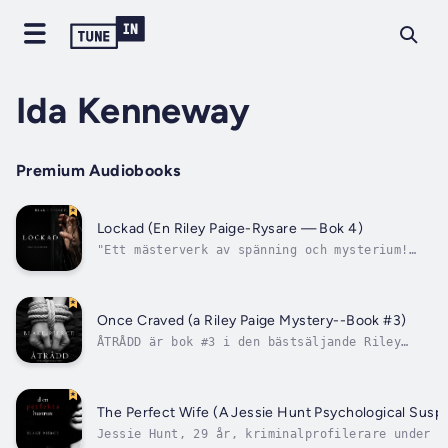
Ida Kenneway
Premium Audiobooks
Lockad (En Riley Paige-Rysare — Bok 4)
"Ett mästerverk av spänning och mysterium!
Författaren har gjort ett fantastiskt jobb
med att utveckla karaktärerna med en
psykologisk sida, som är så väl beskrivna att
det känns som att vi är i deras sinnen, följ
Once Craved (a Riley Paige Mystery--Book #3)
deras rädsla och heja på deras...
ÅTRÅDD är bok #3 i den bästsäljande Riley
Paige rysarserien, som börjar med BORTA (Bok
#1)--en hemladdning med över 100 femstjärniga
recensioner!När prostituerade börjar hittas
döda i Phoenix så är det inte många som höjer
The Perfect Wife (A Jessie Hunt Psychological Sus
på ögonbrynen. Men när någon...
Jessie Hunt, 29 år, kriminalprofilerare under u