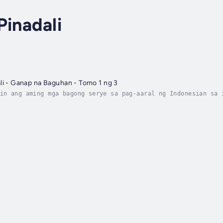
Pinadali
li - Ganap na Baguhan - Tomo 1 ng 3
in ang aming mga bagong serye sa pag-aaral ng Indonesian sa 
a Baguhan" na sinusundan ng mga aklat na "Baguhan" at "Progr