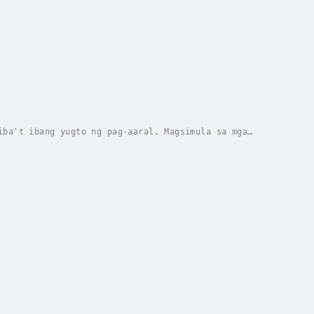
iba't ibang yugto ng pag-aaral. Magsimula sa mga
esibong Baguhan". Susunod, progreso sa seryeng...