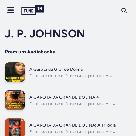
J. P. JOHNSON
Premium Audiobooks
A Garota da Grande Dolina
Este audiolivro é narrado por uma voz
digital.**Uma nova e emocionante obra do
melhor escritor de thrillers científicos, J.
P. Johnson.**A divulgadora científica Isabel
Vega está superando a morte de sua filha
A GAROTA DA GRANDE DOLINA 4
Lucy. Um dia, uma mulher chamada Daya...
Este audiolivro é narrado por uma voz
digital.A evolução voltou dos mortos e não
pode ser contida. O tempo é o único predador
que não se pode caçar.No quarto volume da
aclamada saga de J.P. Johnson, Isabel Vega e
A GAROTA DA GRANDE DOLINA: A Trilogia
sua filha Lucy enfrentam o abismo de...
Este audiolivro é narrado por uma voz