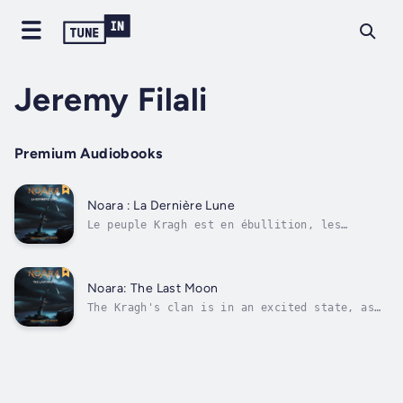
Jeremy Filali
Premium Audiobooks
Noara : La Dernière Lune
Le peuple Kragh est en ébullition, les
surdoués de la nouvelle génération
s’apprêtent à passer les redoutables épreuves
du rituel des astres. S’ils excellent dans
leur domaine respectif et semblent former une
Noara: The Last Moon
équipe prometteuse, leur manque...
The Kragh's clan is in an excited state, as
the new generation of talented youngsters
prepare to pass the dreaded trial of the
Stars. While they excel in their respective
skills and seem to form a promising team,
their lack of experience and the...