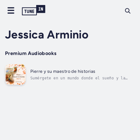
Jessica Arminio
Premium Audiobooks
Pierre y su maestro de historias
Sumérgete en un mundo donde el sueño y la
realidad se confunden.Pierre y su maestro de
historias: Déjà vu inaugura una serie de
audiolibros inmersivos y cautivadores que
entrelazan la fantasía adolescente, el
autodescubrimiento, la dulzura del primer...