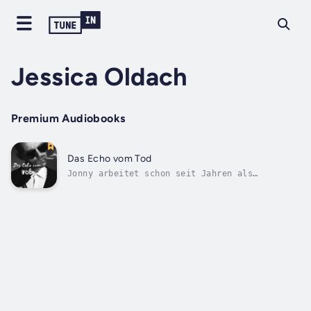
Jessica Oldach
Premium Audiobooks
Das Echo vom Tod
Jonny arbeitet schon seit Jahren als
Undercoveragent im Drogendezernat.Nun soll er
sich in die Crew eines Mafiabosses
einschleusen lassen.Doch die Sache geht
schief und alles nimmt eine ganz andere
Richtung, als geplant... Duration - 19m.
Author -...