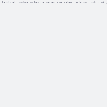
 leído el nombre miles de veces sin saber toda su historia? 
¿Hay manera de evitar a otros individuos como Ted Bundy de a