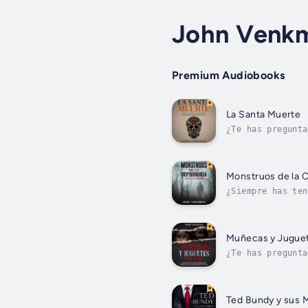
John Venk
Premium Audiobooks
La Santa Muerte
¿Te has pregunta
movimiento de la
Monstruos de la C
¿Siempre has ten
existe toda una 
Muñecas y Juguet
¿Te has pregunta
los casos más ma
Ted Bundy y sus 