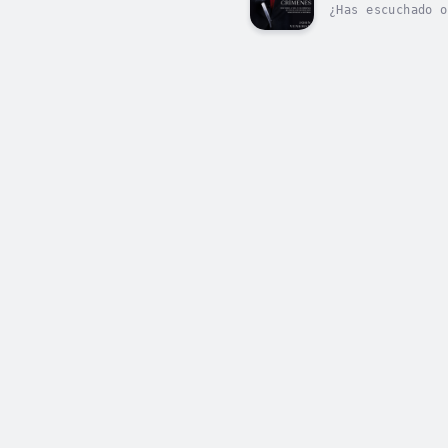
¿Has escuchado o
este psicópata? 