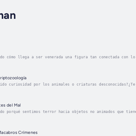
man
do cómo llega a ser venerada una figura tan conectada con lo
 Santa Muerte? ¿Te gustaría saber más sobre sus orígenes y s
riptozoología
ido curiosidad por los animales o criaturas desconocidas?¿Te
pseudociencia dedicada a comprobar su existencia? Entonces s
es del Mal
do porqué sentimos terror hacia objetos no animados que tien
cabros de encuentros con muñecos y juguetes malignos? Entonc
Macabros Crímenes