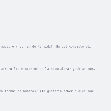
 macabro y el fin de la vida? ¿En qué consiste el
eguidores? Entonces sigue leyendo…“La muerte y yo...
 atraen los misterios de la naturaleza? ¿Sabías que
igue leyendo…“Y en mis sueños…cabalgo en un...
en formas de humanos? ¿Te gustaría saber cuáles son
es sigue leyendo.."El demonio siempre vive al...