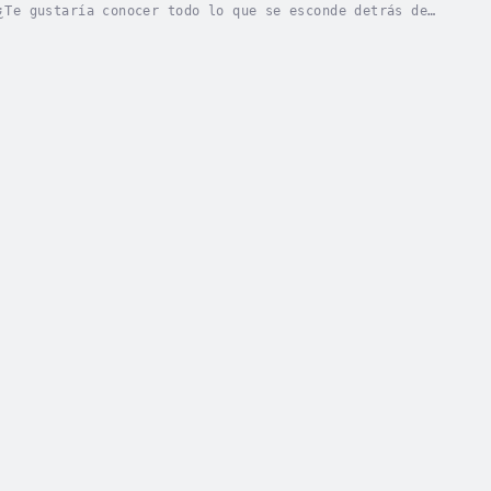
¿Te gustaría conocer todo lo que se esconde detrás de
cuerdo a la psicología? Entonces sigue...